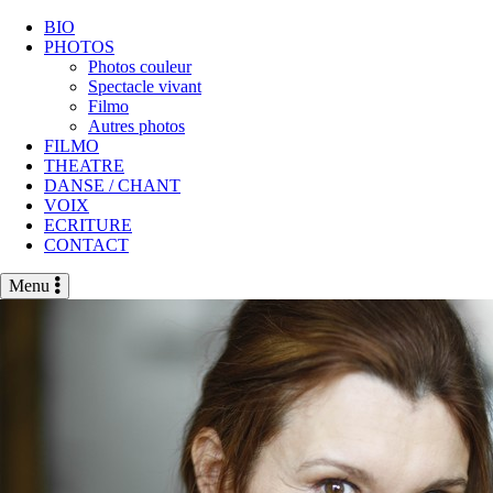
BIO
PHOTOS
Photos couleur
Spectacle vivant
Filmo
Autres photos
FILMO
THEATRE
DANSE / CHANT
VOIX
ECRITURE
CONTACT
Menu